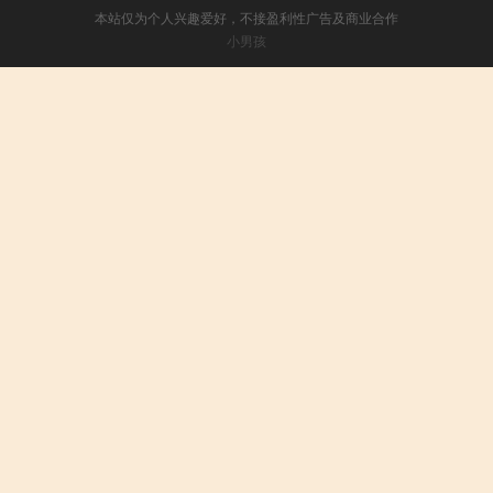
本站仅为个人兴趣爱好，不接盈利性广告及商业合作
小男孩