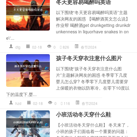
冬天更容易喝醉吗英语
以下围绕“冬天更容易喝醉吗英语”主题
解决网友的困惑 【喝醉酒英文怎么说】
作业帮 喝醉酒get drunkgetting drunkdr
unkenness in liquorhave snakes in on
e\'...
dtg
02-18
0
826
春节2024
孩子冬天穿衣注意什么图片
以下围绕“孩子冬天穿衣注意什么图
片”主题解决网友的困惑 冬季零下几度
婴儿怎么穿? 冬季零下几度婴儿需要穿
上保暖的衣物以防寒冷。在零下10度以
下的温度下,婴...
hzd
02-18
0
116
春节2024
小班活动冬天穿什么鞋
【小班活动冬天穿什么鞋】 冬天来了，
小班的孩子们面临着一个重要的问题：