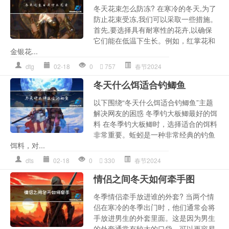
冬天花束怎么防冻? 在寒冷的冬天,为了
防止花束受冻,我们可以采取一些措施。
首先,要选择具有耐寒性的花卉,以确保
它们能在低温下生长。例如，红掌花和
金银花...
dtg
02-18
0
757
春节2024
冬天什么饵适合钓鲫鱼
以下围绕“冬天什么饵适合钓鲫鱼”主题
解决网友的困惑 冬季钓大板鲫最好的饵
料 在冬季钓大板鲫时，选择适合的饵料
非常重要。蚯蚓是一种非常经典的钓鱼
饵料，对...
dts
02-18
0
330
春节2024
情侣之间冬天如何牵手图
冬季情侣牵手放进谁的外套? 当两个情
侣在寒冷的冬季出门时，他们通常会将
手放进男生的外套里面。这是因为男生
的外套通常有较大的口袋，可以更容易