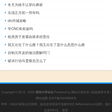
冬天为啥不让穿白裤衩
乐清正月初一拜年吗
dlc环城攻略
学CNC有前途吗
租房房子发霉由谁承担责任
我又出生了什么梗？我又出生了是什么意思什么梗
自制元宵皮的做法图解窍门
破冰行动马雯最后怎么了
Copyright © 2012 - 2026
清华大学论坛
Powered by
网站分类目录
|
精选推荐文章
|
网站地图
京ICP备05039665号
声明：本站内容来自互联网，如信息有错误可发邮件到f_fb#foxmail.com说明，我们
会及时纠正，谢谢