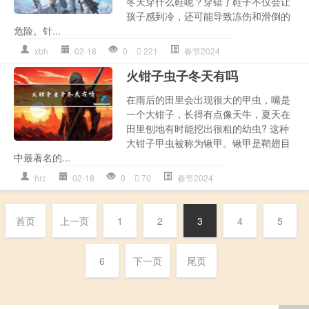
冬天穿什么鞋呢？穿错了鞋子不仅会让
孩子感到冷，还可能导致冻伤和滑倒的
危险。针...
xbh
02-18
0
221
春节2024
火钳子虫子冬天有吗
在雨后的田里会出现很大的甲虫，嘴是
一个大钳子，长得有点像天牛，夏天在
田里刨地有时能挖出很粗的幼虫? 这种
大钳子甲虫被称为锹甲。锹甲是鞘翅目
中最著名的...
hrz
02-18
0
70
春节2024
首页
上一页
1
2
3
4
5
6
下一页
尾页