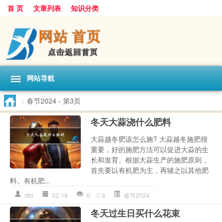
首 页
文章列表
知识分类
网站导航
>
春节2024
- 第3页
冬天大蒜浇什么肥料
大蒜越冬肥该怎么施? 大蒜越冬施肥很
重要，好的施肥方法可以促进大蒜的生
长和发育。根据大蒜生产的施肥原则，
首先要以有机肥为主，再辅之以其他肥
料。有机肥...
dtd
02-18
0
9
春节2024
冬天过生日买什么花束