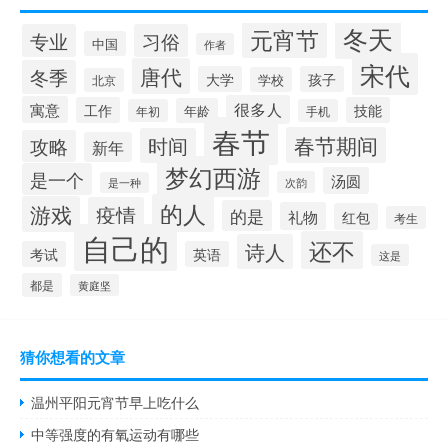
冬天
元宵节
专业
习俗
中国
作者
宋代
唐代
冬季
大学
孩子
学校
北京
很多人
寓意
工作
技能
年龄
年初
手机
春节
春节期间
时间
攻略
新年
梦幻西游
是一个
汤圆
次韵
是一种
的人
游戏
疫情
的是
礼物
红包
考生
自己的
还不
诗人
考试
英语
这是
都是
黄庭坚
猜你想看的文章
温州平阳元宵节早上吃什么
中等强度的有氧运动有哪些