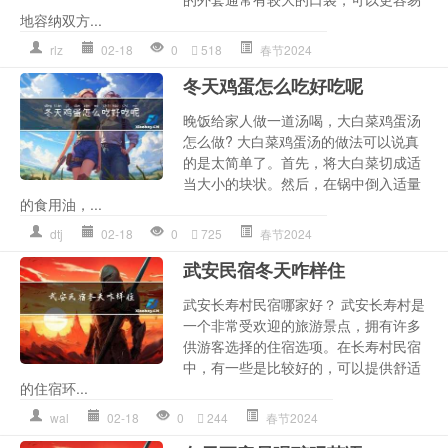
地容纳双方...
rlz
02-18
0
518
春节2024
冬天鸡蛋怎么吃好吃呢
晚饭给家人做一道汤喝，大白菜鸡蛋汤
怎么做? 大白菜鸡蛋汤的做法可以说真
的是太简单了。首先，将大白菜切成适
当大小的块状。然后，在锅中倒入适量
的食用油，...
dtj
02-18
0
725
春节2024
武安民宿冬天咋样住
武安长寿村民宿哪家好？ 武安长寿村是
一个非常受欢迎的旅游景点，拥有许多
供游客选择的住宿选项。在长寿村民宿
中，有一些是比较好的，可以提供舒适
的住宿环...
wal
02-18
0
244
春节2024