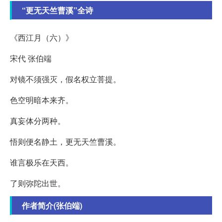
“更无天竺曹溪”全诗
《西江月（六）》
宋代 张伯端
对镜不须强灭，假名权立菩提。
色空明暗本来齐。
真妄体分两种。
悟则便名静土，更无天竺曹溪。
谁言极乐在天西。
了则弥陀出世。
作者简介(张伯端)