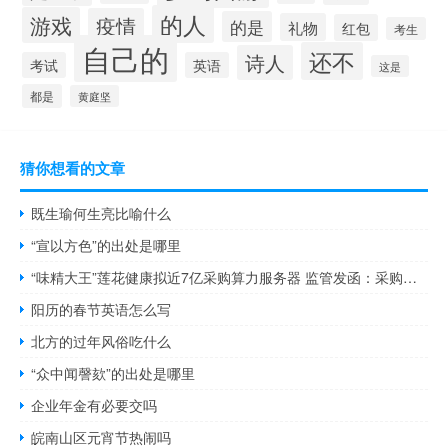
的人
游戏
疫情
的是
礼物
红包
考生
自己的
还不
诗人
考试
英语
这是
都是
黄庭坚
猜你想看的文章
既生瑜何生亮比喻什么
“宣以方色”的出处是哪里
“味精大王”莲花健康拟近7亿采购算力服务器 监管发函：采购金额远超可用资金规模 可行吗
阳历的春节英语怎么写
北方的过年风俗吃什么
“众中闻謦欬”的出处是哪里
企业年金有必要交吗
皖南山区元宵节热闹吗