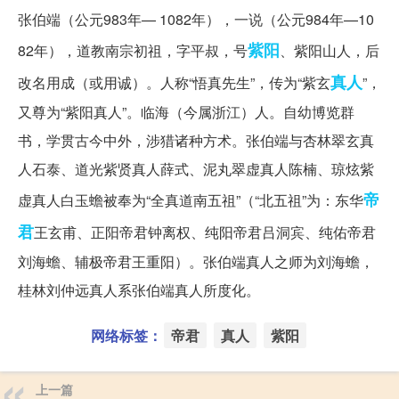
张伯端（公元983年— 1082年），一说（公元984年—10
紫阳
82年），道教南宗初祖，字平叔，号
、紫阳山人，后
真人
改名用成（或用诚）。人称“悟真先生”，传为“紫玄
”，
又尊为“紫阳真人”。临海（今属浙江）人。自幼博览群
书，学贯古今中外，涉猎诸种方术。张伯端与杏林翠玄真
人石泰、道光紫贤真人薛式、泥丸翠虚真人陈楠、琼炫紫
帝
虚真人白玉蟾被奉为“全真道南五祖”（“北五祖”为：东华
君
王玄甫、正阳帝君钟离权、纯阳帝君吕洞宾、纯佑帝君
刘海蟾、辅极帝君王重阳）。张伯端真人之师为刘海蟾，
桂林刘仲远真人系张伯端真人所度化。
网络标签：
帝君
真人
紫阳
上一篇