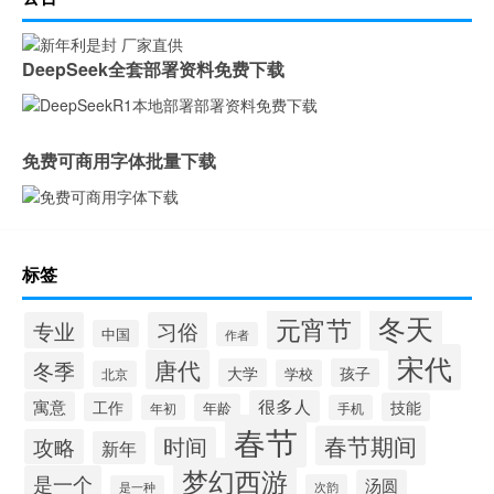
DeepSeek全套部署资料免费下载
免费可商用字体批量下载
标签
冬天
元宵节
专业
习俗
中国
作者
宋代
唐代
冬季
大学
孩子
学校
北京
很多人
寓意
工作
技能
年龄
年初
手机
春节
春节期间
时间
攻略
新年
梦幻西游
是一个
汤圆
次韵
是一种