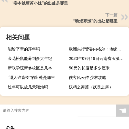
“妾本钱塘苏小妹”的出处是哪里
下一篇
“晚烟寒濑”的出处是哪里
相关问题
能给平辈的拜年吗
欧洲央行管委内格尔：地缘政治因素使通胀前景更加不确定
金花松鼠能养到多大年纪
2023年09月19日云南省玉溪市疫情大数据-今日/今天疫情全网搜索最新实时消息动态情况通知播报
新联学院新乡校区是几本
50元的长度是多少厘米
“遐人谁肯怜”的出处是哪里
侠客风云传 少林攻略
过年可以放几天鞭炮吗
妖精之舞篇（妖灵之舞）
☚
公告