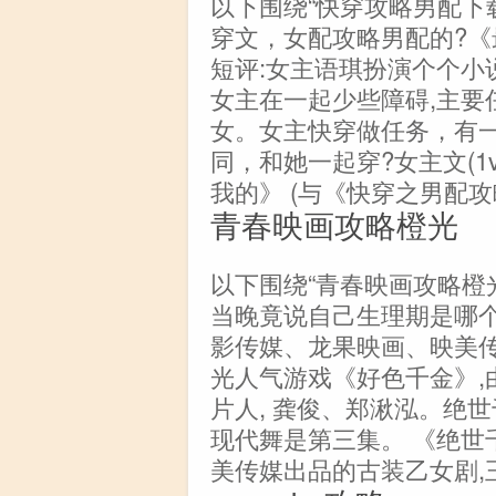
以下围绕“快穿攻略男配下
穿文，女配攻略男配的?《最
短评:女主语琪扮演个个小
女主在一起少些障碍,主要
女。女主快穿做任务，有
同，和她一起穿?女主文(1
我的》 (与《快穿之男配
青春映画攻略橙光
以下围绕“青春映画攻略橙
当晚竟说自己生理期是哪
影传媒、龙果映画、映美传
光人气游戏《好色千金》,
片人, 龚俊、郑湫泓。绝
现代舞是第三集。 《绝世
美传媒出品的古装乙女剧,