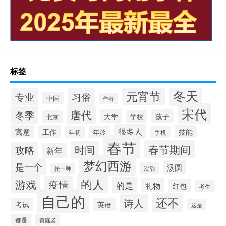
标签
冬天
元宵节
专业
习俗
中国
作者
宋代
唐代
冬季
大学
孩子
学校
北京
很多人
寓意
工作
技能
年龄
年初
手机
春节
春节期间
时间
攻略
新年
梦幻西游
是一个
汤圆
次韵
是一种
的人
游戏
疫情
的是
礼物
红包
考生
自己的
还不
诗人
考试
英语
这是
都是
黄庭坚