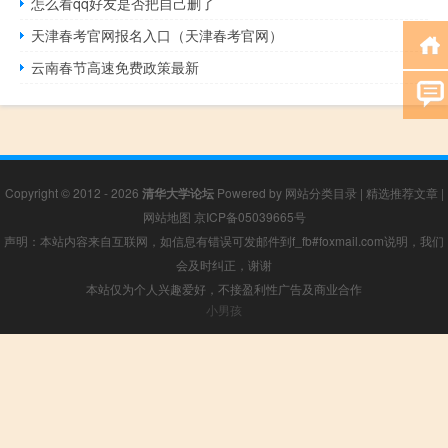
怎么看qq好友是否把自己删了
天津春考官网报名入口（天津春考官网）
云南春节高速免费政策最新
Copyright © 2012 - 2026
清华大学论坛
Powered by
网站分类目录
|
精选推荐文章
|
网站地图
京ICP备05039665号
声明：本站内容来自互联网，如信息有错误可发邮件到f_fb#foxmail.com说明，我们
会及时纠正，谢谢
本站仅为个人兴趣爱好，不接盈利性广告及商业合作
小男孩