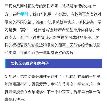
己拥有共同外祖父母的男性表亲，通常是年纪较小的一
年时
方。在拜
，我们可以用一些活泼、有趣的语言表达对
堂弟的不同祝福，例如：“祝堂弟新年快乐，越长越高，学
习进步。”其中，“越长越高”意味着希望堂弟身体健康、长
得高大，而“学习进步”则表示对堂弟学习成绩的期望。这
样的祝福语既能够拉近和堂弟的距离，又能够给予他鼓励
和支持，让他在新的一年里有更好的发展。
给长兄长嫂拜年的句子
新年好！弟弟给哥哥和嫂子拜年了，祝你们在新的一年里
能够甜甜蜜蜜，恩恩爱爱，生活节节升高。平安喜乐。也
祝哥哥嫂子在今年能够生下一个乖宝宝，给家里增添一份
喜悦和快乐。