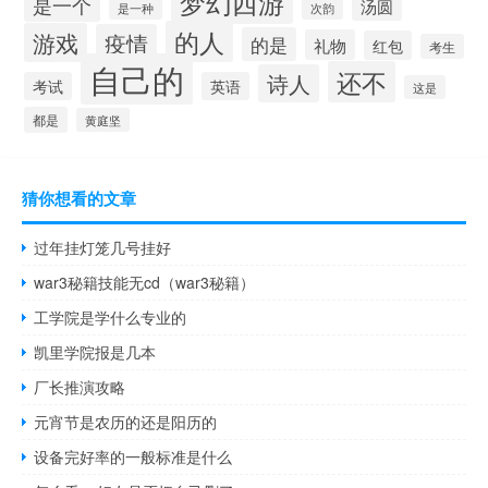
梦幻西游
是一个
汤圆
次韵
是一种
的人
游戏
疫情
的是
礼物
红包
考生
自己的
还不
诗人
考试
英语
这是
都是
黄庭坚
猜你想看的文章
过年挂灯笼几号挂好
war3秘籍技能无cd（war3秘籍）
工学院是学什么专业的
凯里学院报是几本
厂长推演攻略
元宵节是农历的还是阳历的
设备完好率的一般标准是什么