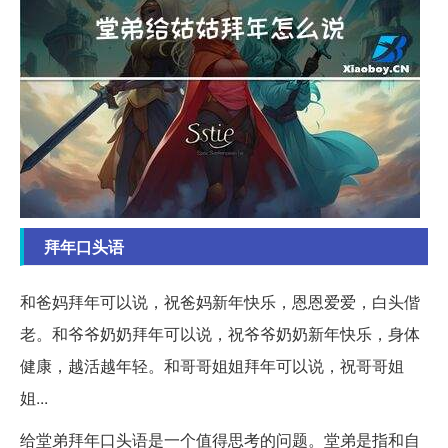
拜年口头语
和爸妈拜年可以说，祝爸妈新年快乐，恩恩爱爱，白头偕
老。和爷爷奶奶拜年可以说，祝爷爷奶奶新年快乐，身体
健康，越活越年轻。和哥哥姐姐拜年可以说，祝哥哥姐
姐...
给堂弟拜年口头语是一个值得思考的问题。堂弟是指和自