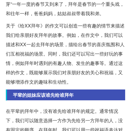
芽”一年一度的春节又到来了，拜年是春节的一个重头戏，
和往年一样，爸爸妈妈，姑姑叔叔带着我和弟。
关于《给XX拜年》的作文可以创造一些有趣的情节来描述
我们给亲朋好友拜年的故事。例如，在作文中，我们可以
描述和XX一起去拜年的场景，描绘出春节的喜庆氛围和人
们互相祝福的场景。同时，我们还可以写出一些好玩的事
情，例如拜年时遇到的有趣人物、发生的趣事等。通过这
样的作文，既能够展示我们对亲朋好友的关心和祝福，又
能够增添作文的趣味和生动性。
平辈的姐妹应该谁先给谁拜年
在平辈的拜年中，没有谁先给谁拜年的规定。通常情况
下，我们可以随意选择一方作为先给另一方拜年的人，没
有固定的顺序。在拜年时，我们可以用一些祝福语表达对