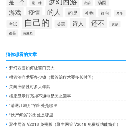
梦幻西游
是一个
汤圆
次韵
是一种
的人
游戏
疫情
的是
礼物
红包
考生
自己的
还不
诗人
考试
英语
这是
都是
黄庭坚
猜你想看的文章
梦幻西游如何让窗口变大
根管治疗术要多少钱（根管治疗术要多长时间）
关向应牺牲时多大年龄
插座显示灯亮却不通电是怎么回事
“清迥江城月”的出处是哪里
“伏尸何劣”的出处是哪里
聚生网管 V2018 免费版（聚生网管 V2018 免费版功能简介）