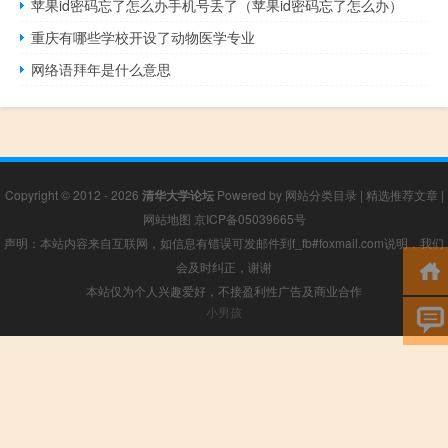
苹果id密码忘了怎么办手机号丢了（苹果id密码忘了怎么办）
重庆有哪些学校开设了动物医学专业
网络语拜年是什么意思
Copyright © 2012 - 2026
清华大学论坛
Powered by
网站分类目录
|
精选推荐文章
|
网站地图
京ICP备05039665号
声明：本站内容来自互联网，如信息有错误可发邮件到f_fb#foxmail.com说明，我们
会及时纠正，谢谢
本站仅为个人兴趣爱好，不接盈利性广告及商业合作
小男孩