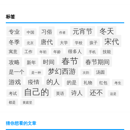
标签
冬天
元宵节
专业
习俗
中国
作者
宋代
唐代
冬季
大学
孩子
学校
北京
很多人
寓意
工作
技能
年龄
年初
手机
春节
春节期间
时间
攻略
新年
梦幻西游
是一个
汤圆
次韵
是一种
的人
游戏
疫情
的是
礼物
红包
考生
自己的
还不
诗人
考试
英语
这是
都是
黄庭坚
猜你想看的文章