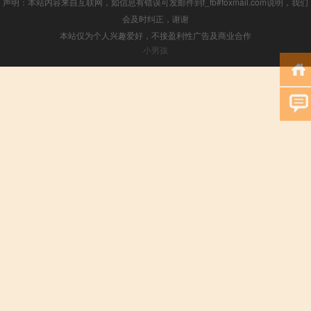
声明：本站内容来自互联网，如信息有错误可发邮件到f_fb#foxmail.com说明，我们
会及时纠正，谢谢
本站仅为个人兴趣爱好，不接盈利性广告及商业合作
小男孩