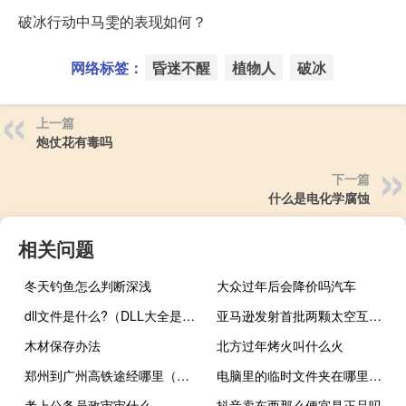
破冰行动中马雯的表现如何？
网络标签：
昏迷不醒
植物人
破冰
上一篇
炮仗花有毒吗
下一篇
什么是电化学腐蚀
相关问题
冬天钓鱼怎么判断深浅
大众过年后会降价吗汽车
dll文件是什么?（DLL大全是什么）
亚马逊发射首批两颗太空互联网测试卫星 欲与SpaceX竞争
木材保存办法
北方过年烤火叫什么火
郑州到广州高铁途经哪里（郑州到广州高铁）
电脑里的临时文件夹在哪里（ie临时文件夹在哪）
考上公务员政审审什么
抖音卖东西那么便宜是正品吗