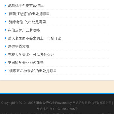
爱租机平台春节放假吗
“南泝江悠悠”的出处是哪里
“湘皋怨别”的出处是哪里
诛仙云梦川云梦攻略
后人哀之而不鉴之的上一句是什么
迷你争霸攻略
在校大学美术生可以考什么证
英国留学专业排名前景
“细瞻五岳神来舍”的出处是哪里
Copyright © 2012 - 2026
清华大学论坛
Powered by
网站分类目录
|
精选推荐文章
|
网站地图
京ICP备05039665号