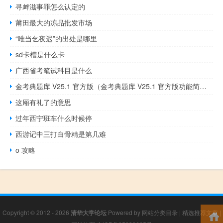
寻衅滋事罪怎么认定的
莆田最大的冻品批发市场
“唯当乞夜迟”的出处是哪里
sd卡槽是什么卡
广西省考笔试科目是什么
金考典题库 V25.1 官方版（金考典题库 V25.1 官方版功能简介）
这厢有礼了的意思
过年西宁班车什么时候停
西游记中三打白骨精是第几难
o 攻略
Copyright © 2012 - 2026
清华大学论坛
Powered by
网站分类目录
|
精选推荐文章
|