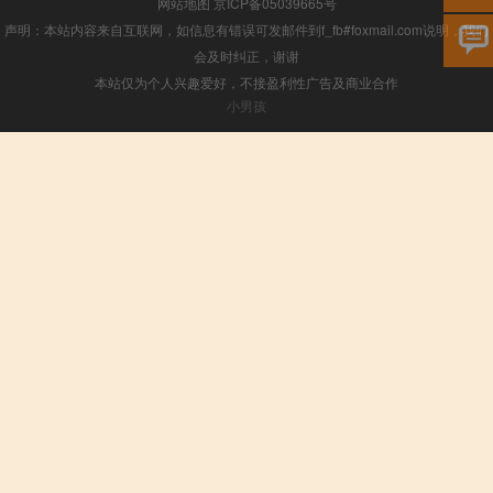
网站地图
京ICP备05039665号
声明：本站内容来自互联网，如信息有错误可发邮件到f_fb#foxmail.com说明，我们
会及时纠正，谢谢
本站仅为个人兴趣爱好，不接盈利性广告及商业合作
小男孩