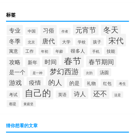
标签
冬天
元宵节
专业
习俗
中国
作者
宋代
唐代
冬季
大学
孩子
学校
北京
很多人
寓意
工作
技能
年龄
年初
手机
春节
春节期间
时间
攻略
新年
梦幻西游
是一个
汤圆
次韵
是一种
的人
游戏
疫情
的是
礼物
红包
考生
自己的
还不
诗人
考试
英语
这是
都是
黄庭坚
猜你想看的文章