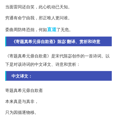
当面雷同还自笑，此心机动已天知。
穷通有命宁由我，邪正唯人更问谁。
直道
委曲周防终恐拙，何如
了无危。
《寄题真希元毋自欺斋》陈宓 翻译、赏析和诗意
《寄题真希元毋自欺斋》是宋代陈宓创作的一首诗词。以
下是对该诗词的中文译文、诗意和赏析：
中文译文：
寄题真希元毋自欺斋
本来真是与真非，
只为因循逐物移。