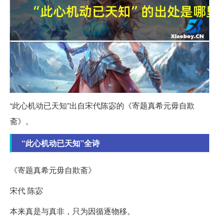
“此心机动已天知”出自宋代陈宓的《寄题真希元毋自欺
斋》。
“此心机动已天知”全诗
《寄题真希元毋自欺斋》
宋代 陈宓
本来真是与真非，只为因循逐物移。