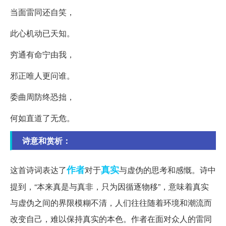
当面雷同还自笑，
此心机动已天知。
穷通有命宁由我，
邪正唯人更问谁。
委曲周防终恐拙，
何如直道了无危。
诗意和赏析：
作者
真实
这首诗词表达了
对于
与虚伪的思考和感慨。诗中
提到，“本来真是与真非，只为因循逐物移”，意味着真实
与虚伪之间的界限模糊不清，人们往往随着环境和潮流而
改变自己，难以保持真实的本色。作者在面对众人的雷同