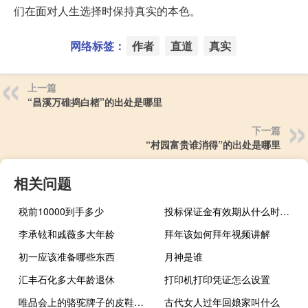
们在面对人生选择时保持真实的本色。
网络标签：
作者
直道
真实
上一篇
“昌溪万碓捣白楮”的出处是哪里
下一篇
“村园富贵谁消得”的出处是哪里
相关问题
税前10000到手多少
投标保证金有效期从什么时候算起（投标保证金有效期）
李承铉和戚薇多大年龄
拜年该如何拜年视频讲解
初一应该准备哪些东西
月神是谁
汇丰石化多大年龄退休
打印机打印凭证怎么设置
唯品会上的骆驼牌子的皮鞋是正品吗
古代女人过年回娘家叫什么