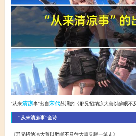
清凉
宋代
“从来
事”出自
苏泂的《邢兄招纳凉大善以醉眠不
“从来清凉事”全诗
《邢兄招纳凉大善以醉眠不及往大篇见嘲一笔走》