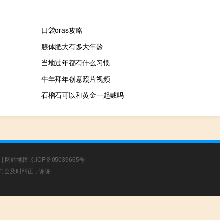
口袋oras攻略
腺体肥大有多大年龄
当地过年都有什么习惯
牛年拜年创意照片视频
石榴石可以和黄金一起戴吗
章
|
网站地图
京ICP备05039665号
，我们会及时纠正，谢谢