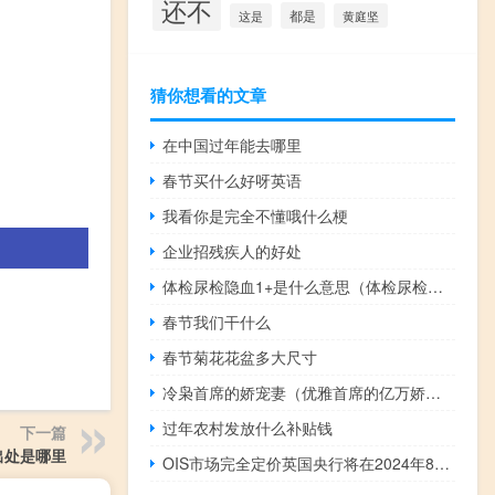
还不
都是
这是
黄庭坚
猜你想看的文章
在中国过年能去哪里
春节买什么好呀英语
我看你是完全不懂哦什么梗
企业招残疾人的好处
体检尿检隐血1+是什么意思（体检尿检查什么）
春节我们干什么
春节菊花花盆多大尺寸
冷枭首席的娇宠妻（优雅首席的亿万娇宠）
过年农村发放什么补贴钱
下一篇
出处是哪里
OIS市场完全定价英国央行将在2024年8月首次降息25个基点