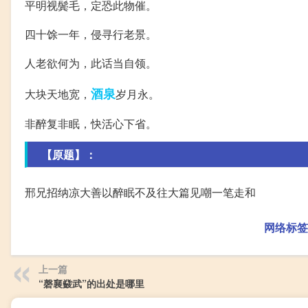
平明视鬓毛，定恐此物催。
四十馀一年，侵寻行老景。
人老欲何为，此话当自领。
酒泉
大块天地宽，
岁月永。
非醉复非眠，快活心下省。
【原题】：
邢兄招纳凉大善以醉眠不及往大篇见嘲一笔走和
网络标签
上一篇
“磬襄鼗武”的出处是哪里