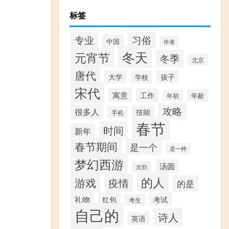
标签
专业
习俗
中国
作者
冬天
元宵节
冬季
北京
唐代
大学
孩子
学校
宋代
寓意
工作
年龄
年初
攻略
很多人
技能
手机
春节
时间
新年
春节期间
是一个
是一种
梦幻西游
汤圆
次韵
的人
游戏
疫情
的是
礼物
红包
考试
考生
自己的
诗人
英语