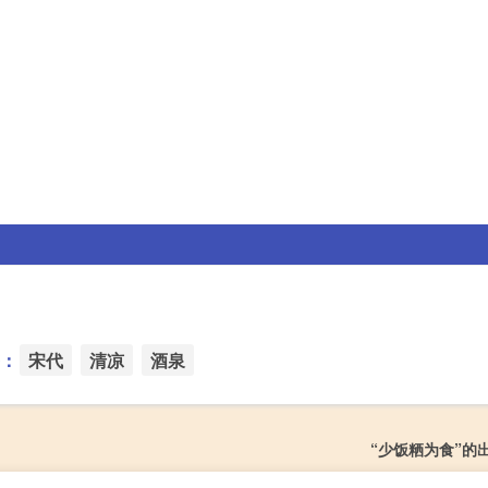
：
宋代
清凉
酒泉
“少饭粞为食”的