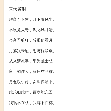
宋代 苏泂
昨宵予不饮，月下看风生。
不饮竟大奇，识此风月清。
今宵予醉狂，醉眼仍看月。
月落犹未醒，思与枕簟歇。
从来清凉事，果为独士悭。
良月如佳人，解后亦已难。
月色政尔好，友生偶然来。
此乐如此时，百岁能几回。
我眠不在枕，我醉不在杯。