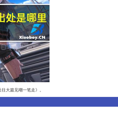
及往大篇见嘲一笔走》。