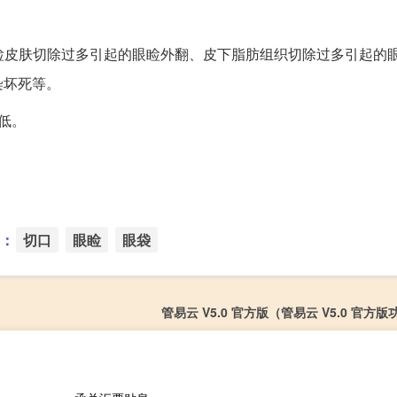
睑皮肤切除过多引起的眼睑外翻、皮下脂肪组织切除过多引起的
染坏死等。
低。
：
切口
眼睑
眼袋
管易云 V5.0 官方版（管易云 V5.0 官方