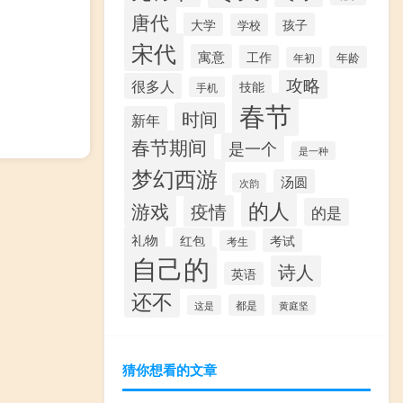
唐代
大学
孩子
学校
宋代
寓意
工作
年龄
年初
攻略
很多人
技能
手机
春节
时间
新年
春节期间
是一个
是一种
梦幻西游
汤圆
次韵
的人
游戏
疫情
的是
礼物
红包
考试
考生
自己的
诗人
英语
还不
都是
这是
黄庭坚
猜你想看的文章