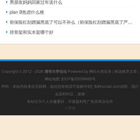
男朋友妈妈回家过年送什么
plan B焦虑什么梗
前保险杠刮蹭漏黑底了可以不补么（前保险杠刮蹭漏黑底了严重吗?）
排骨架和实木架哪个好
Copyright © 2012 - 2026
清华大学论坛
Powered by
网站分类目录
|
精选推荐文章
|
网站地图
京ICP备05039665号
声明：本站内容来自互联网，如信息有错误可发邮件到f_fb#foxmail.com说明，我们
会及时纠正，谢谢
本站仅为个人兴趣爱好，不接盈利性广告及商业合作
小男孩