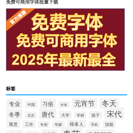
免费可商用字体批量下载
标签
冬天
元宵节
专业
习俗
中国
作者
宋代
唐代
冬季
大学
孩子
学校
北京
很多人
寓意
工作
技能
年龄
年初
手机