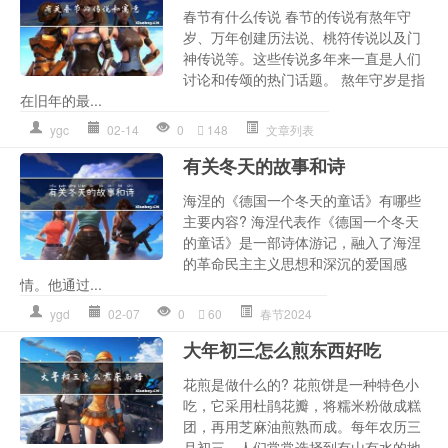
春节有什么传说 春节的传说有熬年守
岁、万年创建历法说、桃符传说以及门
神传说等。这些传说多年来一直是人们
讨论和传颂的热门话题。 熬年守岁是指
在旧年的最...
ygc
02-14
0
148
文章列表
有关冬天的故事和诗
海涅的《德国一个冬天的童话》有哪些
主要内容? 海涅代表作《德国一个冬天
的童话》是一部诗体游记，融入了海涅
的革命民主主义思想和深沉的爱国感
情。他通过...
ygd
02-07
0
60
春节2024
大年初三怎么煎东西好吃
花煎是做什么的? 花煎饼是一种特色小
吃，它采用杜鹃花瓣，将糯米粉做成糕
团，再用芝麻油煎熟而成。每年农历三
月初三，人们常常选择到有山有水的地