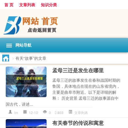
首 页
文章列表
知识分类
网站导航
>
有关“故事”的文章
孟母三迁是发生在哪里
孟母三迁的故事发生在春秋战国时期的
鲁国，具体地点在现在的山东省境内，
主要是曲阜市附近。以下是详细的解
释： 历史背景 孟母三迁的故事源自中
国古代，讲述...
lm
12-10
0
803
文章列表
有关春节的传说和寓意