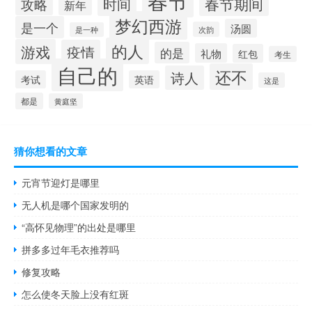
春节
春节期间
时间
攻略
新年
梦幻西游
是一个
汤圆
次韵
是一种
的人
游戏
疫情
的是
礼物
红包
考生
自己的
还不
诗人
考试
英语
这是
都是
黄庭坚
猜你想看的文章
元宵节迎灯是哪里
无人机是哪个国家发明的
“高怀见物理”的出处是哪里
拼多多过年毛衣推荐吗
修复攻略
怎么使冬天脸上没有红斑