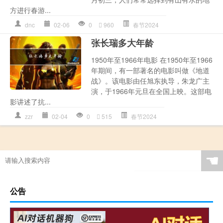
方进行春游...
dnc
02-06
0
960
春节2024
张长瑞多大年龄
1950年至1966年电影 在1950年至1966
年期间，有一部著名的电影叫做《地道
战》。该电影由任旭东执导，朱龙广主
演，于1966年元旦在全国上映。这部电
影讲述了抗...
zzr
02-04
0
515
春节2024
☚
公告