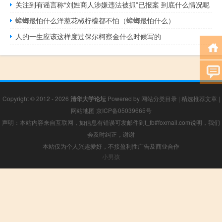
关注到有谣言称“刘姓商人涉嫌违法被抓”已报案 到底什么情况呢
蟑螂最怕什么洋葱花椒柠檬都不怕（蟑螂最怕什么）
人的一生应该这样度过保尔柯察金什么时候写的
Copyright © 2012 - 2026
清华大学论坛
Powered by
网站分类目录
|
精选推荐文章
|
网站地图
京ICP备05039665号
声明：本站内容来自互联网，如信息有错误可发邮件到f_fb#foxmail.com说明，我们
会及时纠正，谢谢
本站仅为个人兴趣爱好，不接盈利性广告及商业合作
小男孩