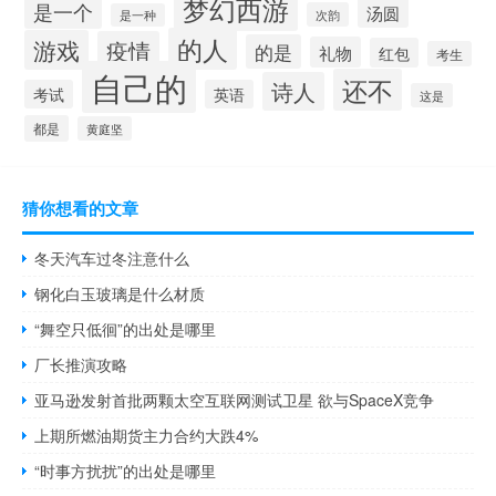
梦幻西游
是一个
汤圆
次韵
是一种
的人
游戏
疫情
的是
礼物
红包
考生
自己的
还不
诗人
考试
英语
这是
都是
黄庭坚
猜你想看的文章
冬天汽车过冬注意什么
钢化白玉玻璃是什么材质
“舞空只低徊”的出处是哪里
厂长推演攻略
亚马逊发射首批两颗太空互联网测试卫星 欲与SpaceX竞争
上期所燃油期货主力合约大跌4%
“时事方扰扰”的出处是哪里