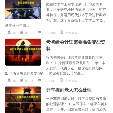
勘察技术与工程专业是一门地质类专
业，主要研究地球的物理、地质、矿产
等特征，并运用现代技术手段进行勘查
和开发。这个专业授予工学学士学位，
基本修业年限...
kc
01-05
0
783
文章列表
考初级会计证需要准备哪些资
料
报考初级会计证通常需要准备以下材
料： 1. 身份证原件及复印件 ：考生本
人的第二代身份证，确保在有效期内。
2. 学历证书原件及复印件 ：国家教育部认可的高...
kc
01-04
0
637
文章列表
开车撞到老人怎么处理
当开车撞到老人时，以下是您应当遵循
的处理步骤： 1. 立即停车：确保车辆安
全停下，并开启危险警示灯，夜间还需