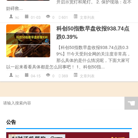
开启示宽灯和尾灯。 2. 保护现场：在不
妨碍救...
kc
01-03
0
601
文章列表
科创50指数早盘收报938.74点
跌0.39%
【科创50指数早盘收报938.74点跌0.3
9%】!!!今天受到全网的关注度非常高，
那么具体的是什么情况呢，下面大家可
以一起来看看具体都是怎么回事吧！ 1、科创50指...
kc
04-15
0
369
文章列表
☚
公告