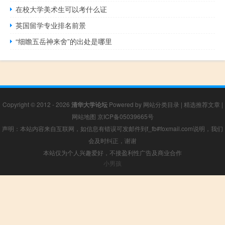
在校大学美术生可以考什么证
英国留学专业排名前景
“细瞻五岳神来舍”的出处是哪里
Copyright © 2012 - 2026
清华大学论坛
Powered by
网站分类目录
|
精选推荐文章
|
网站地图
京ICP备05039665号
声明：本站内容来自互联网，如信息有错误可发邮件到f_fb#foxmail.com说明，我们
会及时纠正，谢谢
本站仅为个人兴趣爱好，不接盈利性广告及商业合作
小男孩