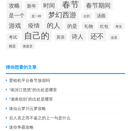
春节
春节期间
时间
攻略
新年
梦幻西游
是一个
汤圆
次韵
是一种
的人
游戏
疫情
的是
礼物
红包
考生
自己的
还不
诗人
考试
英语
这是
都是
黄庭坚
猜你想看的文章
爱租机平台春节放假吗
“南泝江悠悠”的出处是哪里
“湘皋怨别”的出处是哪里
诛仙云梦川云梦攻略
后人哀之而不鉴之的上一句是什么
迷你争霸攻略