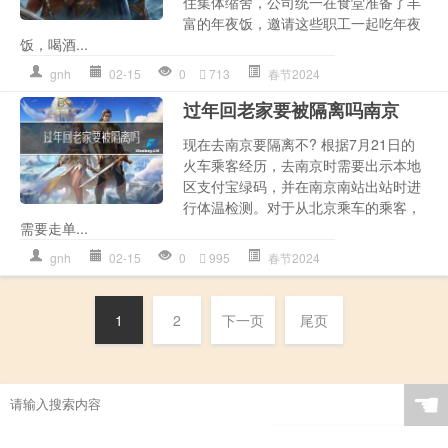
住集体缩舍，公司统一在食堂准备了丰
富的年夜饭，邀请这些职工一起吃年夜
饭，喝酒...
gnh
02-15
0
713
春节2024
过年回老家要被隔离吗南京
现在去南京要隔离不? 根据7月21日的
火车乘客经历，去南京时需要出示本地
区支付宝绿码，并在南京南站出站时进
行体温检测。对于从北京乘车的乘客，
需要走单...
gnh
02-15
0
995
春节2024
1
2
下一页
尾页
☚