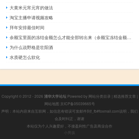
大黄米元宵元宵的做法
淘宝主播申请视频攻略
拜年安排最佳时间
余额宝里面的冻结金额怎么才能全部转出来（余额宝冻结金额该如何转出余额宝?）
为什么说野格是壮阳酒
水质硬怎么软化
Copyright © 2012 - 2026
清华大学论坛
Powered by
网站分类目录
|
精选推荐文章
|
网站地图
京ICP备05039665号
声明：本站内容来自互联网，如信息有错误可发邮件到f_fb#foxmail.com说明，我们
会及时纠正，谢谢
本站仅为个人兴趣爱好，不接盈利性广告及商业合作
小男孩