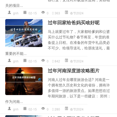
关的项目...
gnh
02-15
0
363
春节2024
过年回家给爸妈买啥好呢
马上就要过年了，大家都给爹妈和公婆
买什么过节礼物? 春节将至，年货的准
备提上日程。在准备的年货中礼品类必
不可少。给领导送礼，给朋友送礼，最
重要的不能...
gnh
02-15
0
842
春节2024
过年河南深度游攻略图片
河南人过年去哪里旅游合适? 河南是一
个拥有悠久历史和文化的省份，拥有许
多值得一游的旅游景点。如果您想在过
年期间旅游，以下是一些建议： 郑州：
作为河南...
gnh
02-15
0
280
春节2024