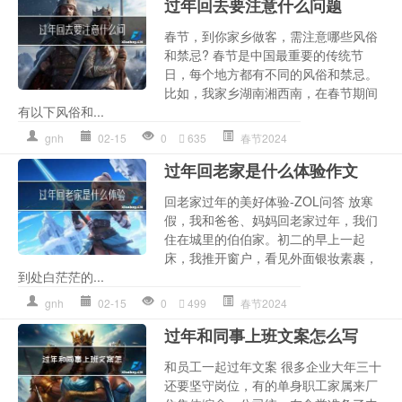
过年回去要注意什么问题
春节，到你家乡做客，需注意哪些风俗
和禁忌? 春节是中国最重要的传统节
日，每个地方都有不同的风俗和禁忌。
比如，我家乡湖南湘西南，在春节期间
有以下风俗和...
gnh
02-15
0
635
春节2024
过年回老家是什么体验作文
回老家过年的美好体验-ZOL问答 放寒
假，我和爸爸、妈妈回老家过年，我们
住在城里的伯伯家。初二的早上一起
床，我推开窗户，看见外面银妆素裹，
到处白茫茫的...
gnh
02-15
0
499
春节2024
过年和同事上班文案怎么写
和员工一起过年文案 很多企业大年三十
还要坚守岗位，有的单身职工家属来厂