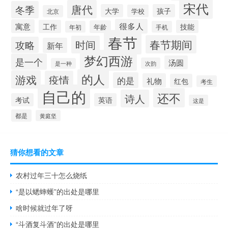
宋代
唐代
冬季
大学
孩子
学校
北京
很多人
寓意
工作
技能
年龄
年初
手机
春节
春节期间
时间
攻略
新年
梦幻西游
是一个
汤圆
次韵
是一种
的人
游戏
疫情
的是
礼物
红包
考生
自己的
还不
诗人
考试
英语
这是
都是
黄庭坚
猜你想看的文章
农村过年三十怎么烧纸
“是以蟋蟀蠖”的出处是哪里
啥时候就过年了呀
“斗酒复斗酒”的出处是哪里