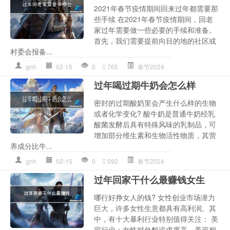
2021年春节疫情期间回来过年都需要那
些手续 在2021年春节疫情期间，回老
家过年需要做一些必要的手续和准备。
首先，我们需要提前向目的地的社区或
村委会报备...
gnh
02-15
0
765
春节2024
过年喝过期牛奶会怎么样
密封的过期酸奶里会产生什么样的生物
或者化学变化? 酸牛奶是普通牛奶经乳
酸菌发酵后具有特殊风味的乳制品，可
增加部分维生素和生物活性物质，其营
养成分比牛...
gnh
02-15
0
592
春节2024
过年回家干什么最赚钱女生
哪行好挣女人的钱? 女性创业市场潜力
巨大，许多女性生意都具有高利润。其
中，有十大暴利行业特别值得关注： 美
容行业：女性对外貌追求度高，美容相