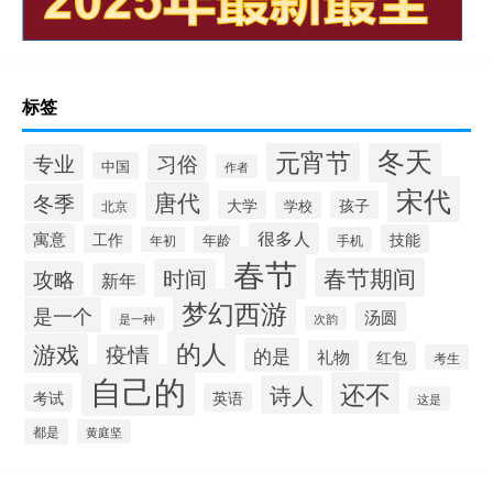
标签
冬天
元宵节
专业
习俗
中国
作者
宋代
唐代
冬季
大学
孩子
学校
北京
很多人
寓意
工作
技能
年龄
年初
手机
春节
春节期间
时间
攻略
新年
梦幻西游
是一个
汤圆
次韵
是一种
的人
游戏
疫情
的是
礼物
红包
考生
自己的
还不
诗人
考试
英语
这是
都是
黄庭坚