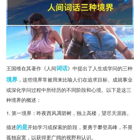
词话
王国维在其著作《人间
》中提出了人生或学问的三种
境界
，这些境界常被用来比喻人们在追求目标、成就事业
或深化学问过程中所经历的不同阶段和心境。以下是这三
种境界的概述：
1. 第一境界：昨夜西风凋碧树，独上高楼，望尽天涯路。
的是
描述
开始学习或探索的阶段，要勇于攀登高峰，不畏
孤独寂寞，以获得更广阔的视野和认识。