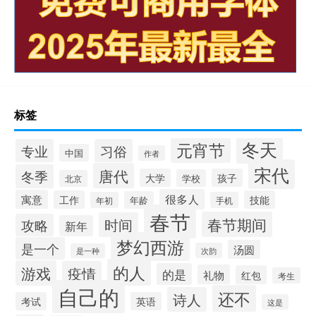
标签
冬天
元宵节
专业
习俗
中国
作者
宋代
唐代
冬季
大学
孩子
学校
北京
很多人
寓意
工作
技能
年龄
年初
手机
春节
春节期间
时间
攻略
新年
梦幻西游
是一个
汤圆
次韵
是一种
的人
游戏
疫情
的是
礼物
红包
考生
自己的
还不
诗人
考试
英语
这是