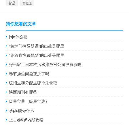
都是
黄庭坚
猜你想看的文章
jojo什么梗
“黄垆门掩昼阴迟”的出处是哪里
“羌管直惊猿鹤梦”的出处是哪里
好当家：日本核污水排放对公司没有影响
春节扬尘问题变少了吗
统招生和分配生哪个先录取
陕西期刊有哪些
吸星宝典（吸星宝典）
学plc能做什么
上古卷轴5内战攻略