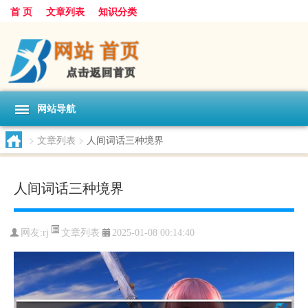
首 页
文章列表
知识分类
网站导航
>
文章列表
>
人间词话三种境界
人间词话三种境界
文章列表
网友:
rj
2025-01-08 00:14:40