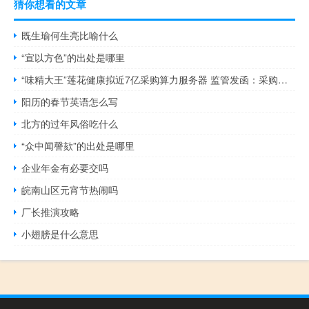
猜你想看的文章
既生瑜何生亮比喻什么
“宣以方色”的出处是哪里
“味精大王”莲花健康拟近7亿采购算力服务器 监管发函：采购金额远超可用资金规模 可行吗
阳历的春节英语怎么写
北方的过年风俗吃什么
“众中闻謦欬”的出处是哪里
企业年金有必要交吗
皖南山区元宵节热闹吗
厂长推演攻略
小翅膀是什么意思