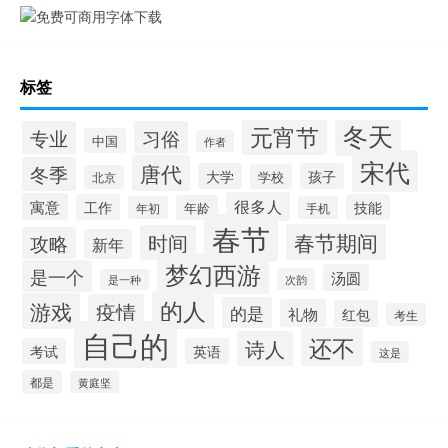
标签
冬天
元宵节
专业
习俗
中国
作者
宋代
唐代
冬季
大学
孩子
学校
北京
很多人
寓意
工作
技能
年龄
年初
手机
春节
春节期间
时间
攻略
新年
梦幻西游
是一个
汤圆
次韵
是一种
的人
游戏
疫情
的是
礼物
红包
考生
自己的
还不
诗人
考试
英语
这是
都是
黄庭坚