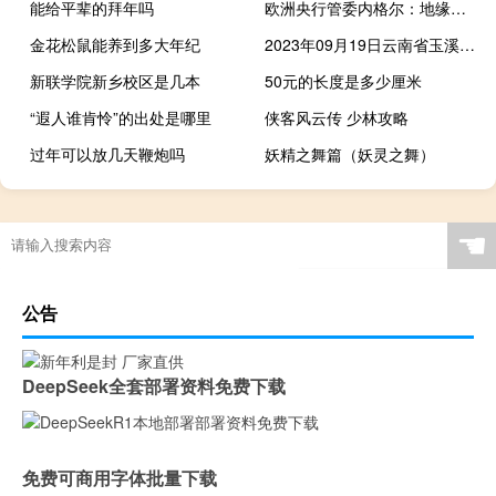
能给平辈的拜年吗
欧洲央行管委内格尔：地缘政治因素使通胀前景更加不确定
金花松鼠能养到多大年纪
2023年09月19日云南省玉溪市疫情大数据-今日/今天疫情全网搜索最新实时消息动态情况通知播报
新联学院新乡校区是几本
50元的长度是多少厘米
“遐人谁肯怜”的出处是哪里
侠客风云传 少林攻略
过年可以放几天鞭炮吗
妖精之舞篇（妖灵之舞）
☚
公告
DeepSeek全套部署资料免费下载
免费可商用字体批量下载