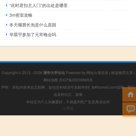
“此时君扣主人门”的出处是哪里
3m密室攻略
冬天嘴唇长泡是什么原因
华晨宇参加了元宵晚会吗
Copyright © 2012 - 2026
清华大学论坛
Powered by
网站分类目录
|
精选推荐文章
|
网站地图
京ICP备05039665号
声明：本站内容来自互联网，如信息有错误可发邮件到f_fb#foxmail.com说明，我们
会及时纠正，谢谢
本站仅为个人兴趣爱好，不接盈利性广告及商业合作
小男孩