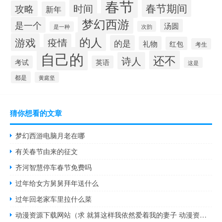
春节
春节期间
时间
攻略
新年
梦幻西游
是一个
汤圆
次韵
是一种
的人
游戏
疫情
的是
礼物
红包
考生
自己的
还不
诗人
考试
英语
这是
都是
黄庭坚
猜你想看的文章
梦幻西游电脑月老在哪
有关春节由来的征文
齐河智慧停车春节免费吗
过年给女方舅舅拜年送什么
过年回老家车里拉什么菜
动漫资源下载网站（求 就算这样我依然爱着我的妻子 动漫资源）