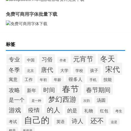
免费可商用字体批量下载
标签
冬天
元宵节
专业
习俗
中国
作者
宋代
唐代
冬季
大学
孩子
学校
北京
很多人
寓意
工作
技能
年龄
年初
手机
春节
春节期间
时间
攻略
新年
梦幻西游
是一个
汤圆
次韵
是一种
的人
游戏
疫情
的是
礼物
红包
考生
自己的
还不
诗人
考试
英语
这是
都是
黄庭坚