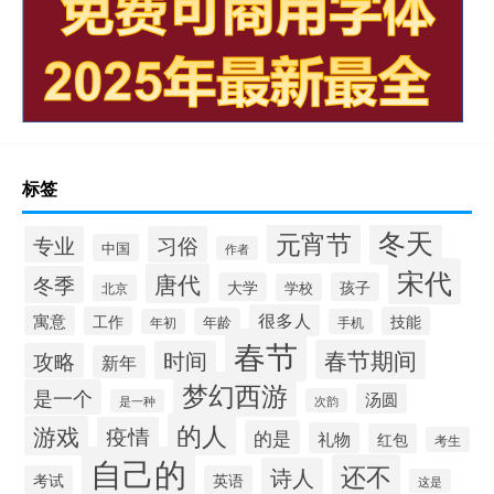
标签
冬天
元宵节
专业
习俗
中国
作者
宋代
唐代
冬季
大学
孩子
学校
北京
很多人
寓意
工作
技能
年龄
年初
手机
春节
春节期间
时间
攻略
新年
梦幻西游
是一个
汤圆
次韵
是一种
的人
游戏
疫情
的是
礼物
红包
考生
自己的
还不
诗人
考试
英语
这是