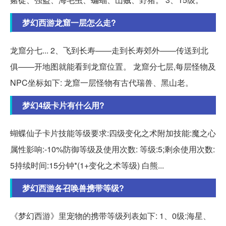
梦幻西游龙窟一层怎么走?
龙窟分七... 2、飞到长寿——走到长寿郊外——传送到北
俱——开地图就能看到龙窟位置。 龙窟分七层,每层怪物及
NPC坐标如下: 龙窟一层怪物有古代瑞兽、黑山老。
梦幻4级卡片有什么用?
蝴蝶仙子卡片技能等级要求:四级变化之术附加技能:魔之心
属性影响:-10%防御等级及使用次数: 等级:5;剩余使用次数:
5持续时间:15分钟*(1+变化之术等级) 白熊...
梦幻西游各召唤兽携带等级?
《梦幻西游》里宠物的携带等级列表如下: 1、0级:海星、