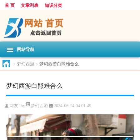
首 页
文章列表
知识分类
网站导航
>
梦幻西游
>
梦幻西游白熊难合么
梦幻西游白熊难合么
梦幻西游
网友:
lhx
2024-06-14 04:01:49