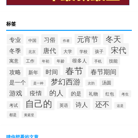
标签
冬天
元宵节
专业
习俗
中国
作者
宋代
唐代
冬季
大学
孩子
学校
北京
很多人
寓意
工作
技能
年龄
年初
手机
春节
春节期间
时间
攻略
新年
梦幻西游
是一个
汤圆
次韵
是一种
的人
游戏
疫情
的是
礼物
红包
考生
自己的
还不
诗人
考试
英语
这是
都是
黄庭坚
猜你想看的文章