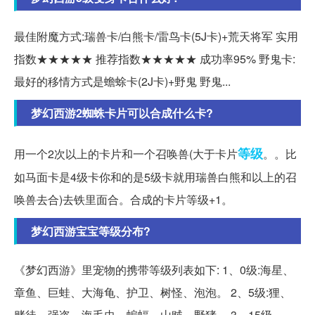
最佳附魔方式:瑞兽卡/白熊卡/雷鸟卡(5J卡)+荒天将军 实用
指数★★★★★ 推荐指数★★★★★ 成功率95% 野鬼卡:
最好的移情方式是蟾蜍卡(2J卡)+野鬼 野鬼...
梦幻西游2蜘蛛卡片可以合成什么卡?
等级
用一个2次以上的卡片和一个召唤兽(大于卡片
。。比
如马面卡是4级卡你和的是5级卡就用瑞兽白熊和以上的召
唤兽去合)去铁里面合。合成的卡片等级+1。
梦幻西游宝宝等级分布?
《梦幻西游》里宠物的携带等级列表如下: 1、0级:海星、
章鱼、巨蛙、大海龟、护卫、树怪、泡泡。 2、5级:狸、
赌徒、强盗、海毛虫、蝙蝠、山贼、野猪。 3、15级。