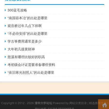
300蓝毛攻略
“南国容本冶”的出处是哪里
观音桥过年几点下班啊
“不必待安排”的出处是哪里
学古筝费用通常是多少
大年初几接黄财神
慈溪有哪些比较好的职高
考初级会计证需要准备哪些资料
“依旧寒光别照人”的出处是哪里
Copyright © 2012 - 2026
清华大学论坛
Powered by
网站分类目录
|
精选推荐文章
|
网站地图
京ICP备05039665号