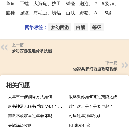
章鱼、巨蛙、大海龟、护卫、树怪、泡泡。 2、5级:狸、
赌徒、强盗、海毛虫、蝙蝠、山贼、野猪。 3、15级。
网络标签：
梦幻西游
白熊
等级
上一篇
梦幻西游玉雕传承技能
下一篇
做家具梦幻西游攻略视频
相关问题
大年三十催姻缘方法如何
攻略教你如何速过夷陵之战
追书神器无限书币版 V4.4.1 电脑免费版（追书神器无限书币版 V4.4.1 电脑免费版功能简介）
过年这天是不是要早起了
南瓜不放家里过年会坏吗
村里过年拜年说啥
决战练级攻略
RF表示什么