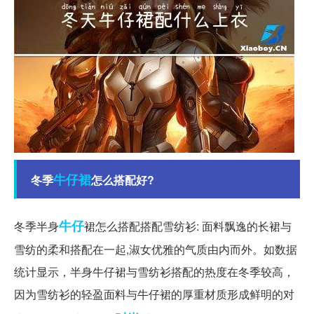
牛仔裙
冬季
怎么搭配好?
牛仔
冬季半身
裙怎么搭配搭配雪纺衫: 面料飘逸的长裙与
雪纺的柔和搭配在一起,淑女优雅的气质由内而外。如数据
统计显示，半身牛仔裙与雪纺衫搭配的热度在冬季较高，
因为雪纺衫的轻盈面料与牛仔裙的厚重材质形成鲜明的对