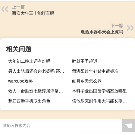
上一篇
西安大年三十能打车吗
下一篇
电热水器冬天会上冻吗
相关问题
大年初二晚上还有灯吗
醉驾不予起诉
男人出轨后还会碰老婆吗 还会继续深爱老婆吗
留溧阳过年补贴申请标准
warcube攻略
红月冬天怎么养
救人一命胜造七级浮屠浮屠是指（救人一命胜造七级浮屠）
本科毕业出国留学档案放哪里
梦幻西游手机取出角色
倍他乐克副作用大吗能长期吃吗（倍他乐克副作用大吗）
☚