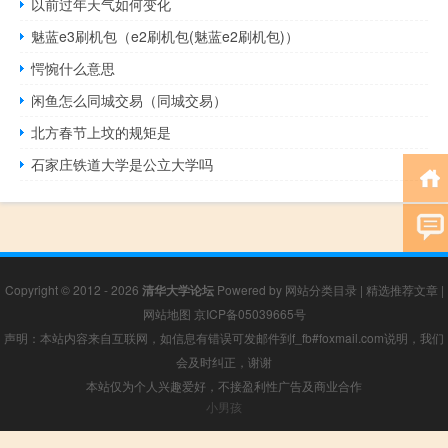
以前过年天气如何变化
魅蓝e3刷机包（e2刷机包(魅蓝e2刷机包)）
愕惋什么意思
闲鱼怎么同城交易（同城交易）
北方春节上坟的规矩是
石家庄铁道大学是公立大学吗
Copyright © 2012 - 2026
清华大学论坛
Powered by
网站分类目录
|
精选推荐文章
|
网站地图
京ICP备05039665号
声明：本站内容来自互联网，如信息有错误可发邮件到f_fb#foxmail.com说明，我们
会及时纠正，谢谢
本站仅为个人兴趣爱好，不接盈利性广告及商业合作
小男孩