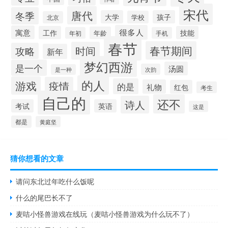
宋代
唐代
冬季
大学
孩子
学校
北京
很多人
寓意
工作
技能
年龄
年初
手机
春节
春节期间
时间
攻略
新年
梦幻西游
是一个
汤圆
次韵
是一种
的人
游戏
疫情
的是
礼物
红包
考生
自己的
还不
诗人
考试
英语
这是
都是
黄庭坚
猜你想看的文章
请问东北过年吃什么饭呢
什么的尾巴长不了
麦咭小怪兽游戏在线玩（麦咭小怪兽游戏为什么玩不了）